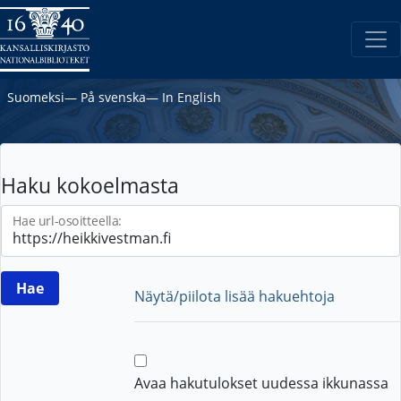
Suomeksi
―
På svenska
―
In English
Haku kokoelmasta
Hae url-osoitteella:
Näytä/piilota lisää hakuehtoja
Avaa hakutulokset uudessa ikkunassa