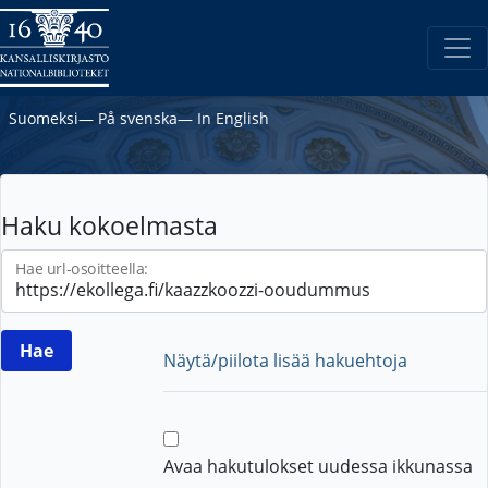
Suomeksi
―
På svenska
―
In English
Haku kokoelmasta
Hae url-osoitteella:
Näytä/piilota lisää hakuehtoja
Avaa hakutulokset uudessa ikkunassa