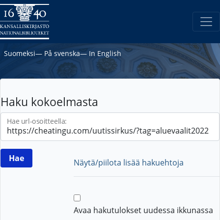
Suomeksi
―
På svenska
―
In English
Haku kokoelmasta
Hae url-osoitteella:
Näytä/piilota lisää hakuehtoja
Avaa hakutulokset uudessa ikkunassa