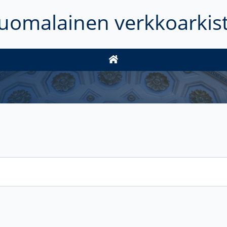
uomalainen verkkoarkis