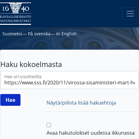
Suomeksi
―
På svenska
―
In English
Haku kokoelmasta
Hae url-osoitteella:
Näytä/piilota lisää hakuehtoja
Avaa hakutulokset uudessa ikkunassa