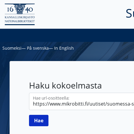
S
Suomeksi
―
På svenska
―
In English
Haku kokoelmasta
Hae url-osoitteella: