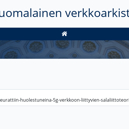
uomalainen verkkoarkis