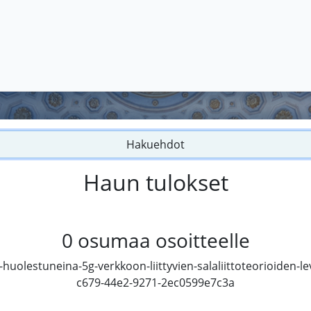
Hakuehdot
Haun tulokset
0
osumaa osoitteelle
huolestuneina-5g-verkkoon-liittyvien-salaliittoteorioiden-l
c679-44e2-9271-2ec0599e7c3a