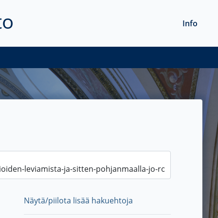
to
Info
Näytä/piilota lisää hakuehtoja