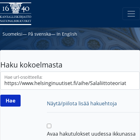
Suomeksi
―
På svenska
―
In English
Haku kokoelmasta
Hae url-osoitteella:
Näytä/piilota lisää hakuehtoja
Avaa hakutulokset uudessa ikkunassa