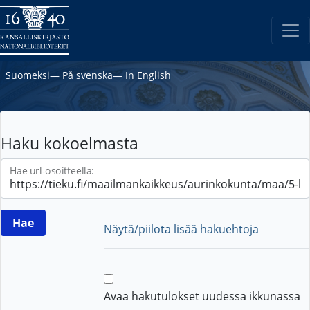
Suomeksi
―
På svenska
―
In English
Haku kokoelmasta
Hae url-osoitteella:
Näytä/piilota lisää hakuehtoja
Avaa hakutulokset uudessa ikkunassa