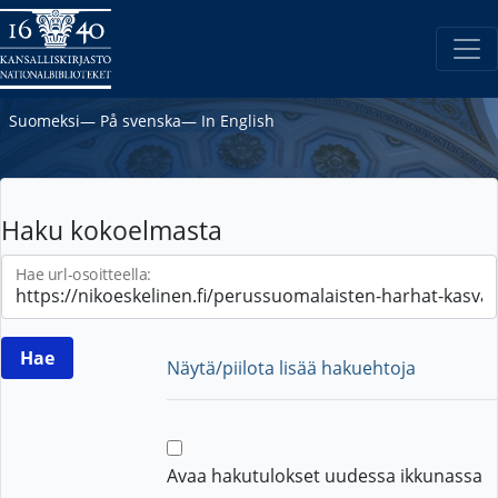
Suomeksi
―
På svenska
―
In English
Haku kokoelmasta
Hae url-osoitteella:
Näytä/piilota lisää hakuehtoja
Avaa hakutulokset uudessa ikkunassa