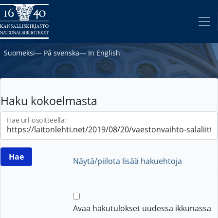
Suomeksi
―
På svenska
―
In English
Haku kokoelmasta
Hae url-osoitteella:
Näytä/piilota lisää hakuehtoja
Avaa hakutulokset uudessa ikkunassa