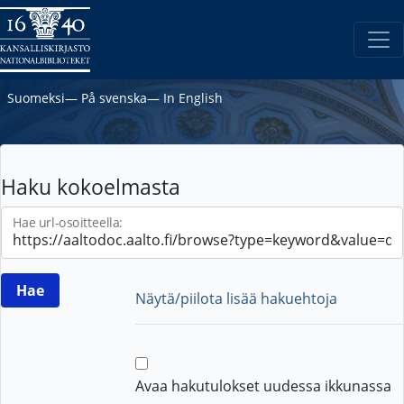
Suomeksi
―
På svenska
―
In English
Haku kokoelmasta
Hae url-osoitteella:
Näytä/piilota lisää hakuehtoja
Avaa hakutulokset uudessa ikkunassa