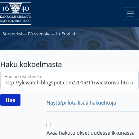
Suomeksi
―
På svenska
―
In English
Haku kokoelmasta
Hae url-osoitteella:
Näytä/piilota lisää hakuehtoja
Avaa hakutulokset uudessa ikkunassa