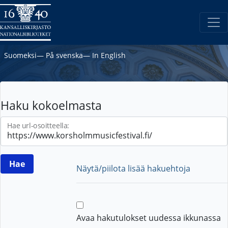
Suomeksi
―
På svenska
―
In English
Haku kokoelmasta
Hae url-osoitteella:
Näytä/piilota lisää hakuehtoja
Avaa hakutulokset uudessa ikkunassa