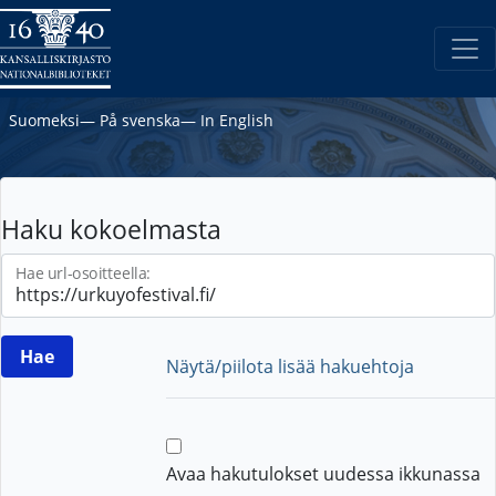
Suomeksi
―
På svenska
―
In English
Haku kokoelmasta
Hae url-osoitteella:
Näytä/piilota lisää hakuehtoja
Avaa hakutulokset uudessa ikkunassa