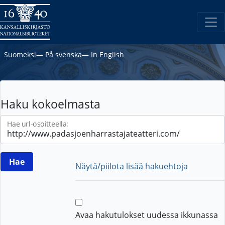
Suomeksi
―
På svenska
―
In English
Haku kokoelmasta
Hae url-osoitteella:
Näytä/piilota lisää hakuehtoja
Avaa hakutulokset uudessa ikkunassa