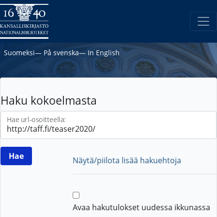
Suomeksi
―
På svenska
―
In English
Haku kokoelmasta
Hae url-osoitteella:
Näytä/piilota lisää hakuehtoja
Avaa hakutulokset uudessa ikkunassa