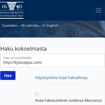
Suomeksi
―
På svenska
―
In English
Haku kokoelmasta
Hae url-osoitteella:
Näytä/piilota lisää hakuehtoja
Avaa hakutulokset uudessa ikkunassa