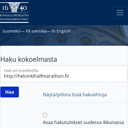
Suomeksi
―
På svenska
―
In English
Haku kokoelmasta
Hae url-osoitteella:
Näytä/piilota lisää hakuehtoja
Avaa hakutulokset uudessa ikkunassa