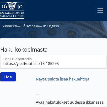
Suomeksi
―
På svenska
―
In English
Haku kokoelmasta
Hae url-osoitteella:
Näytä/piilota lisää hakuehtoja
Avaa hakutulokset uudessa ikkunassa