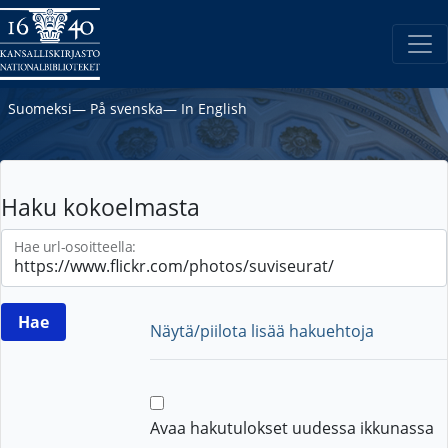
Suomeksi
―
På svenska
―
In English
Haku kokoelmasta
Hae url-osoitteella:
Näytä/piilota lisää hakuehtoja
Avaa hakutulokset uudessa ikkunassa