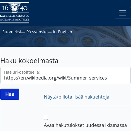
Suomeksi
―
På svenska
―
In English
Haku kokoelmasta
Hae url-osoitteella:
Näytä/piilota lisää hakuehtoja
Avaa hakutulokset uudessa ikkunassa