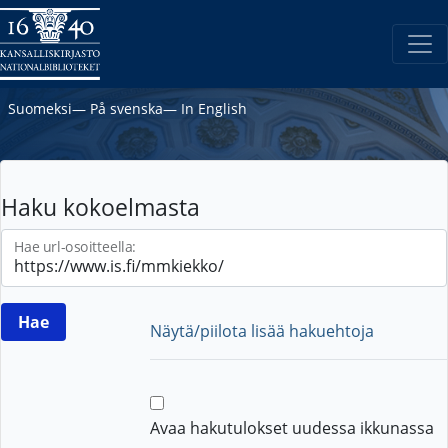
Suomeksi
―
På svenska
―
In English
Haku kokoelmasta
Hae url-osoitteella:
Näytä/piilota lisää hakuehtoja
Avaa hakutulokset uudessa ikkunassa