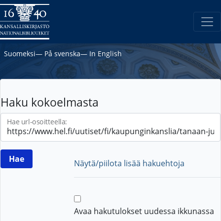
Suomeksi
―
På svenska
―
In English
Haku kokoelmasta
Hae url-osoitteella:
Näytä/piilota lisää hakuehtoja
Avaa hakutulokset uudessa ikkunassa