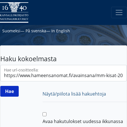
Suomeksi
―
På svenska
―
In English
Haku kokoelmasta
Hae url-osoitteella:
Näytä/piilota lisää hakuehtoja
Avaa hakutulokset uudessa ikkunassa