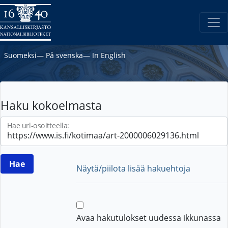
Suomeksi
―
På svenska
―
In English
Haku kokoelmasta
Hae url-osoitteella:
Näytä/piilota lisää hakuehtoja
Avaa hakutulokset uudessa ikkunassa