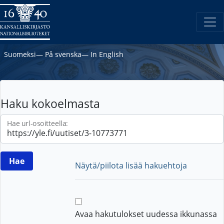
Suomeksi
―
På svenska
―
In English
Haku kokoelmasta
Hae url-osoitteella:
Näytä/piilota lisää hakuehtoja
Avaa hakutulokset uudessa ikkunassa