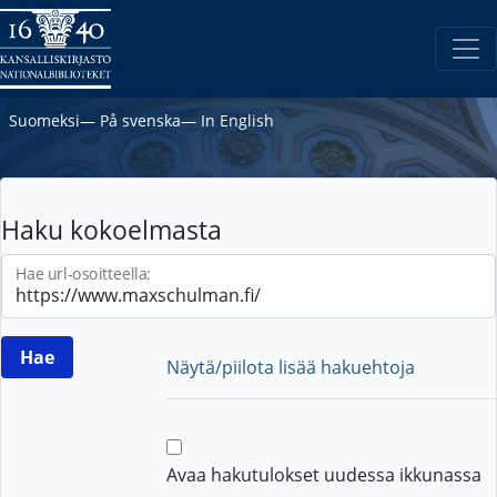
Suomeksi
―
På svenska
―
In English
Haku kokoelmasta
Hae url-osoitteella:
Näytä/piilota lisää hakuehtoja
Avaa hakutulokset uudessa ikkunassa