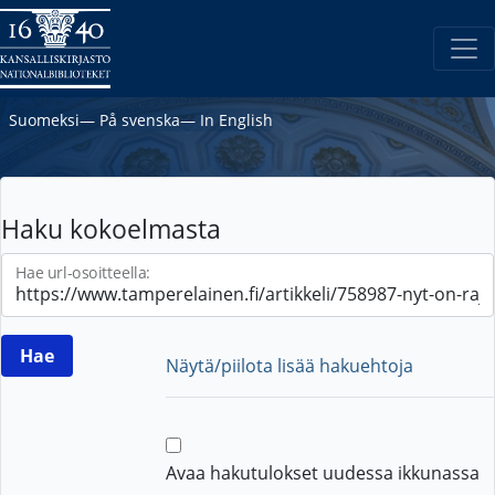
Suomeksi
―
På svenska
―
In English
Haku kokoelmasta
Hae url-osoitteella:
Näytä/piilota lisää hakuehtoja
Avaa hakutulokset uudessa ikkunassa