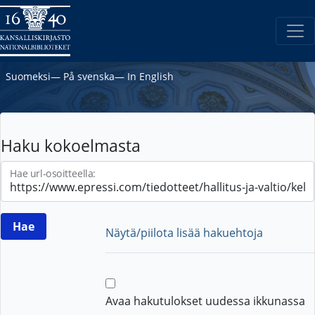
Suomeksi
―
På svenska
―
In English
Haku kokoelmasta
Hae url-osoitteella:
Näytä/piilota lisää hakuehtoja
Avaa hakutulokset uudessa ikkunassa