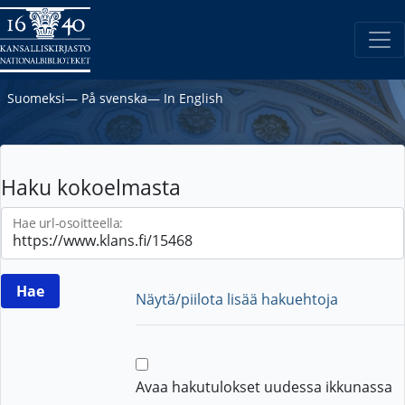
Suomeksi
―
På svenska
―
In English
Haku kokoelmasta
Hae url-osoitteella:
Näytä/piilota lisää hakuehtoja
Avaa hakutulokset uudessa ikkunassa