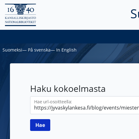
S
Suomeksi
―
På svenska
―
In English
Haku kokoelmasta
Hae url-osoitteella: