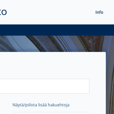
to
Info
Näytä/piilota lisää hakuehtoja