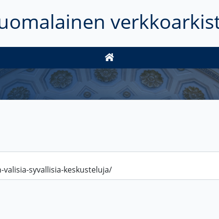
uomalainen verkkoarkis