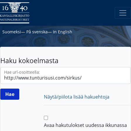
Suomeksi
―
På svenska
―
In English
Haku kokoelmasta
Hae url-osoitteella:
Näytä/piilota lisää hakuehtoja
Avaa hakutulokset uudessa ikkunassa