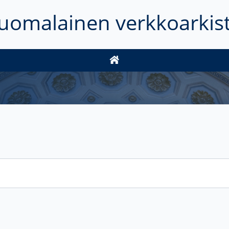
uomalainen verkkoarkis