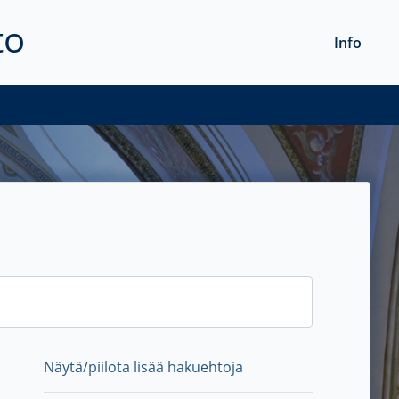
to
Info
Näytä/piilota lisää hakuehtoja