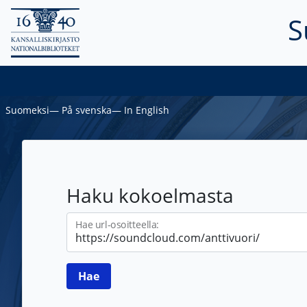
S
Suomeksi
―
På svenska
―
In English
Haku kokoelmasta
Hae url-osoitteella: