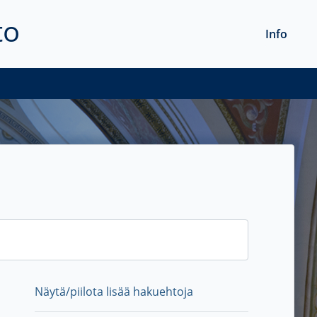
to
Info
Näytä/piilota lisää hakuehtoja