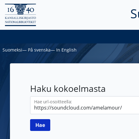
S
Suomeksi
―
På svenska
―
In English
Haku kokoelmasta
Hae url-osoitteella: