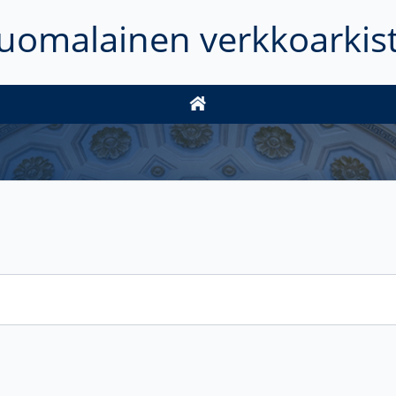
uomalainen verkkoarkis