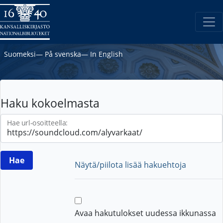
Suomeksi
―
På svenska
―
In English
Haku kokoelmasta
Hae url-osoitteella:
Näytä/piilota lisää hakuehtoja
Avaa hakutulokset uudessa ikkunassa