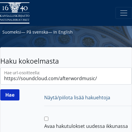
Suomeksi
―
På svenska
―
In English
Haku kokoelmasta
Hae url-osoitteella:
Näytä/piilota lisää hakuehtoja
Avaa hakutulokset uudessa ikkunassa