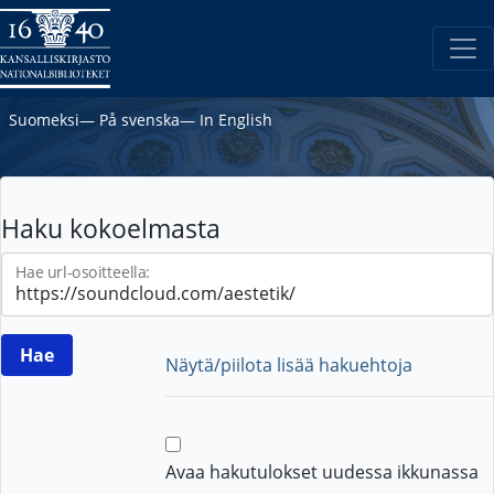
Suomeksi
―
På svenska
―
In English
Haku kokoelmasta
Hae url-osoitteella:
Näytä/piilota lisää hakuehtoja
Avaa hakutulokset uudessa ikkunassa