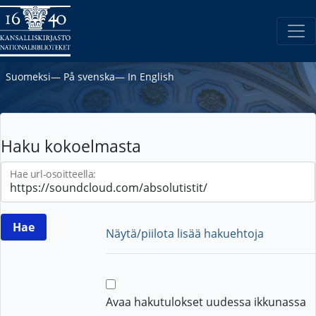
Suomeksi
―
På svenska
―
In English
Haku kokoelmasta
Hae url-osoitteella:
Näytä/piilota lisää hakuehtoja
Avaa hakutulokset uudessa ikkunassa