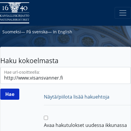
Suomeksi
―
På svenska
―
In English
Haku kokoelmasta
Hae url-osoitteella:
Näytä/piilota lisää hakuehtoja
Avaa hakutulokset uudessa ikkunassa