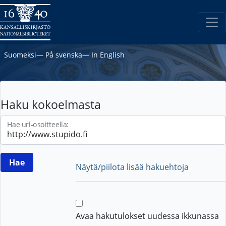
Suomeksi
―
På svenska
―
In English
Haku kokoelmasta
Hae url-osoitteella:
Näytä/piilota lisää hakuehtoja
Avaa hakutulokset uudessa ikkunassa