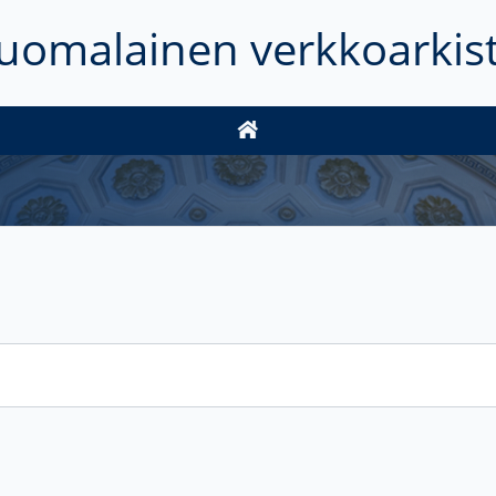
uomalainen verkkoarkis