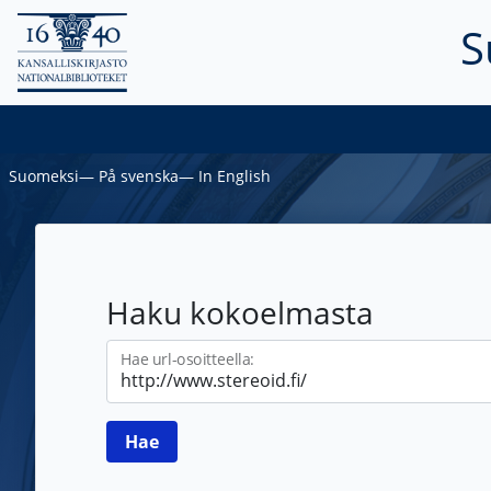
S
Suomeksi
―
På svenska
―
In English
Haku kokoelmasta
Hae url-osoitteella: