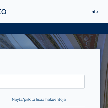
to
Info
Näytä/piilota lisää hakuehtoja