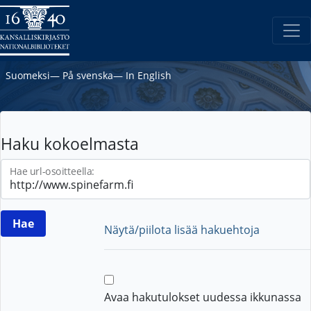
Suomeksi
―
På svenska
―
In English
Haku kokoelmasta
Hae url-osoitteella:
Näytä/piilota lisää hakuehtoja
Avaa hakutulokset uudessa ikkunassa