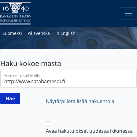
Suomeksi
―
På svenska
―
In English
Haku kokoelmasta
Hae url-osoitteella:
Näytä/piilota lisää hakuehtoja
Avaa hakutulokset uudessa ikkunassa