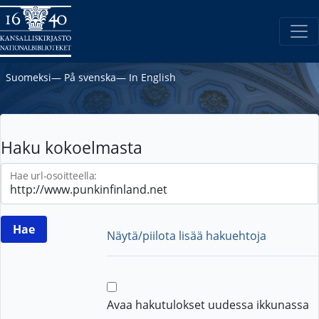
Suomeksi
―
På svenska
―
In English
Haku kokoelmasta
Hae url-osoitteella:
Näytä/piilota lisää hakuehtoja
Avaa hakutulokset uudessa ikkunassa