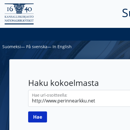
S
Suomeksi
―
På svenska
―
In English
Haku kokoelmasta
Hae url-osoitteella: