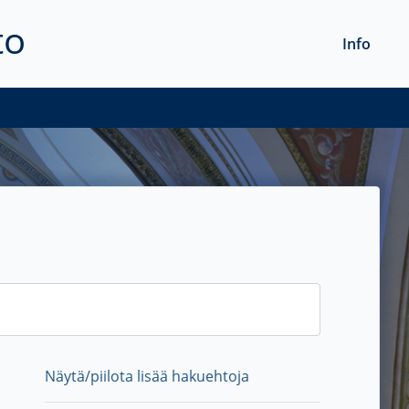
to
Info
Näytä/piilota lisää hakuehtoja