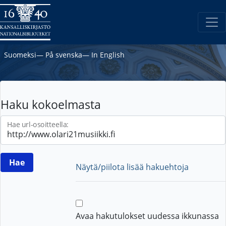
Suomeksi
―
På svenska
―
In English
Haku kokoelmasta
Hae url-osoitteella:
Näytä/piilota lisää hakuehtoja
Avaa hakutulokset uudessa ikkunassa