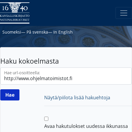
Suomeksi
―
På svenska
―
In English
Haku kokoelmasta
Hae url-osoitteella:
Näytä/piilota lisää hakuehtoja
Avaa hakutulokset uudessa ikkunassa