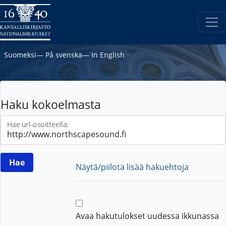
Suomeksi
―
På svenska
―
In English
Haku kokoelmasta
Hae url-osoitteella:
Näytä/piilota lisää hakuehtoja
Avaa hakutulokset uudessa ikkunassa