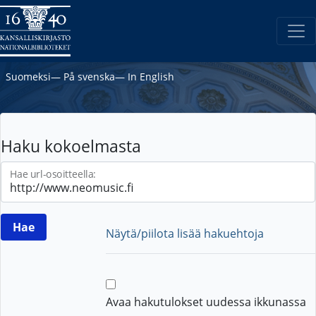
Suomeksi
―
På svenska
―
In English
Haku kokoelmasta
Hae url-osoitteella:
Näytä/piilota lisää hakuehtoja
Avaa hakutulokset uudessa ikkunassa