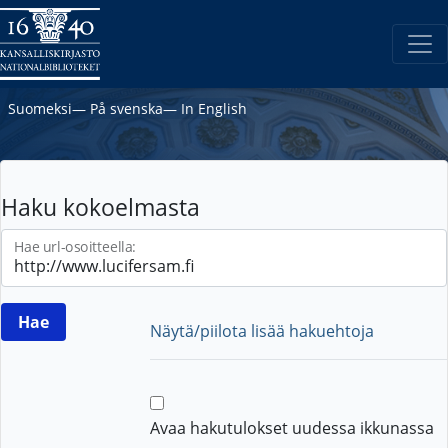
Suomeksi
―
På svenska
―
In English
Haku kokoelmasta
Hae url-osoitteella:
Näytä/piilota lisää hakuehtoja
Avaa hakutulokset uudessa ikkunassa